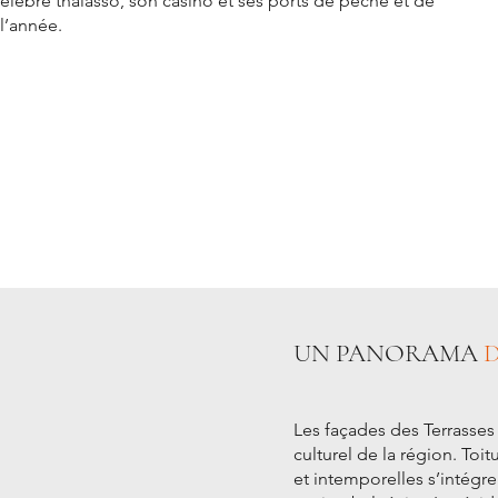
élèbre thalasso, son casino et ses ports de pêche et de
l’année.
UN PANORAMA
D
Les façades des Terrasses 
culturel de la région. Toi
et intemporelles s’intégr