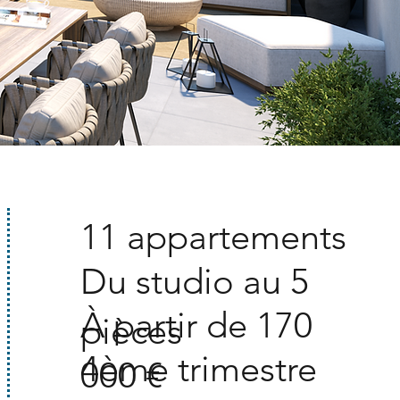
11 appartements
Du studio au 5
À partir de 170
pièces
4ème trimestre
000 €