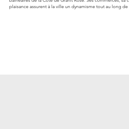
balnéaires de la Côte de Granit Rose. Ses commerces, sa c
plaisance assurent à la ville un dynamisme tout au long de 