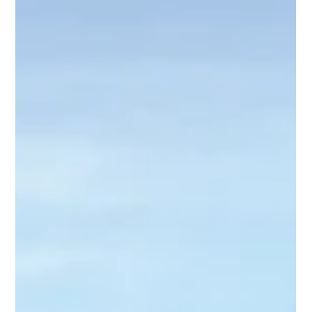
remarquable. Cette inauguration s’est déroulée en présence
de Monsieur Erven Léon, Maire de Perros-Guirec, de Monsieur
Louis-Guillaume Beauchef, Président de SEPIMO, de Monsieur
Marius Faytre, Directeur Général de PROMOTY, et de Monsieur
Quentin Bugel, Gérant de CARGO Architecture. 🤝 Un
moment de partage Cette