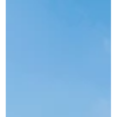
commerces, dans un cadre bucolique alliant architecture
traditionnelle bretonne et confort contemporain . Sur place,
profitez des conseils personnalisés : 👩‍⚖️ d’un notaire , 💼 d’un
courtier , 🏡 et de notre équipe PROMOTY pour vous