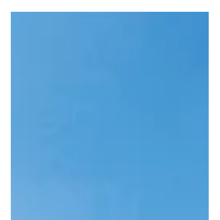
22 oct. 2025
🔹 JOURNÉE D’INFORMATION À
PLÉNEUF-VAL-ANDRÉ !
📅 Samedi 25 octobre • de 14h à 18h 📍 Domaine du Cloître – 2,
Rue de la Flora – Pléneuf-Val-André PROMOTY vous invite à
découvrir la nouvelle résidence Terra Mera , en plein cœur de
Pléneuf-Val-André. Un lieu de vie paisible, à proximité des