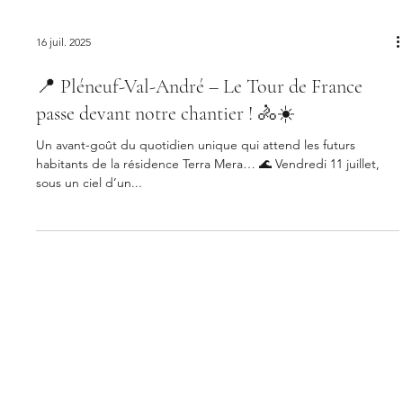
16 juil. 2025
📍 Pléneuf-Val-André – Le Tour de France
passe devant notre chantier ! 🚴☀️
Un avant-goût du quotidien unique qui attend les futurs
habitants de la résidence Terra Mera… 🌊 Vendredi 11 juillet,
sous un ciel d’un...
4 place Du Guesclin
22000 SAINT-BRIEUC