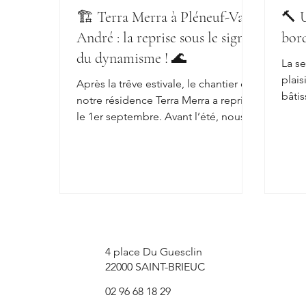
🏗️ Terra Merra à Pléneuf-Val-
🔨 
André : la reprise sous le signe
bor
du dynamisme ! 🌊
La s
plais
Après la trêve estivale, le chantier de
bâtisseurs sur 
notre résidence Terra Merra a repris
résid
le 1er septembre. Avant l’été, nous
avions terminé le...
4 place Du Guesclin
22000 SAINT-BRIEUC
02 96 68 18 29