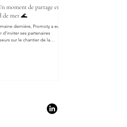
Un moment de partage en
d de mer 🌊
emaine dernière, Promoty a eu le
ir d’inviter ses partenaires
le chantier de la
ence Terrasses de Kerduel à...